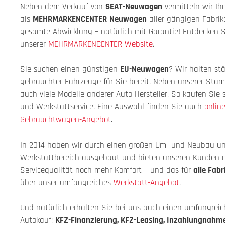
Neben dem Verkauf von
SEAT
-Neuwagen
vermitteln wir Ih
als
MEHRMARKENCENTER
Neuwagen
aller gängigen Fabri
gesamte Abwicklung – natürlich mit Garantie! Entdecken 
unserer
MEHRMARKENCENTER-Website
.
Sie suchen einen günstigen
EU-Neuwagen
? Wir halten st
gebrauchter Fahrzeuge für Sie bereit. Neben unserer St
auch viele Modelle anderer Auto-Hersteller. So kaufen Sie 
und Werkstattservice. Eine Auswahl finden Sie auch
onlin
Gebrauchtwagen-Angebot
.
In 2014 haben wir durch einen großen Um- und Neubau un
Werkstattbereich ausgebaut und bieten unseren Kunden
Servicequalität noch mehr Komfort – und das für
alle Fabr
über unser umfangreiches
Werkstatt-Angebot
.
Und natürlich erhalten Sie bei uns auch einen umfangrei
Autokauf:
KFZ-Finanzierung, KFZ-Leasing, Inzahlungnahm