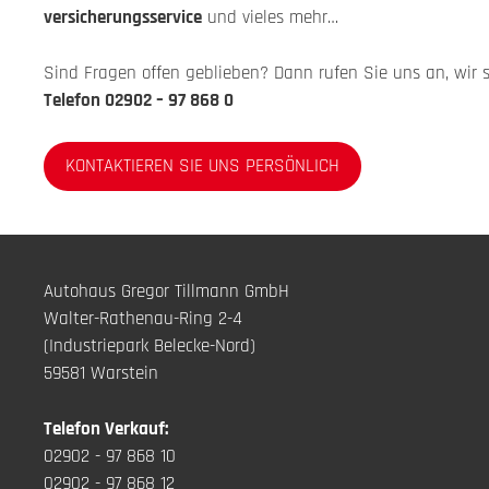
versicherungsservice
und vieles mehr…
Sind Fragen offen geblieben? Dann rufen Sie uns an, wir s
Telefon 02902 – 97 868 0
KONTAKTIEREN SIE UNS PERSÖNLICH
Autohaus Gregor Tillmann GmbH
Walter-Rathenau-Ring 2-4
(Industriepark Belecke-Nord)
59581 Warstein
Telefon Verkauf:
02902 - 97 868 10
02902 - 97 868 12